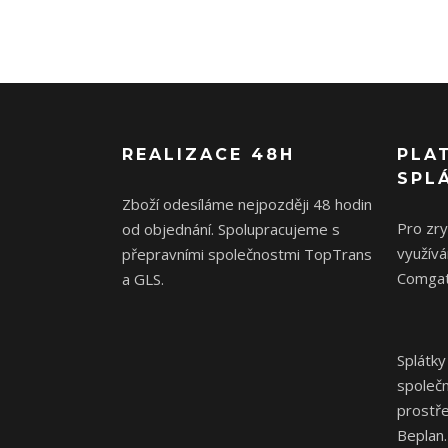
REALIZACE 48H
PLA
SPL
Zboží odesíláme nejpozději 48 hodin
Pro zr
od objednání. Spolupracujeme s
využívá
přepravními společnostmi TopTrans
Comgat
a GLS.
Splátky
společ
prostř
Beplan.