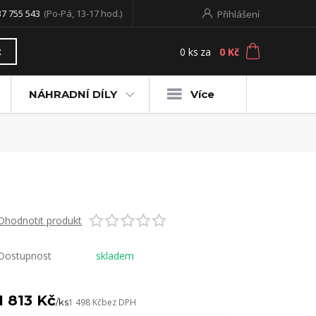
37 755 543
(Po-Pá, 13-17 hod.)
Přihlášení
0
ks
za
0 Kč
t
NÁHRADNÍ DÍLY
Více
Ohodnotit produkt
Dostupnost
skladem
1 813 Kč
/
ks
1 498 Kč
bez DPH