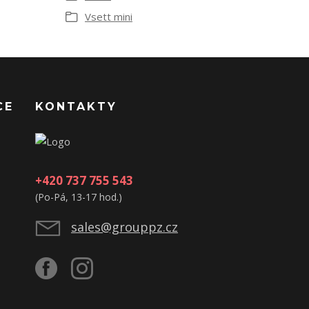
Vsett mini
CE
KONTAKTY
+420 737 755 543
(Po-Pá, 13-17 hod.)
sales@grouppz.cz