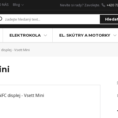
O NÁS
Blog
Nevíte si rady? Zavolejte.
+420 7
Hleda
ELEKTROKOLA
EL. SKÚTRY A MOTORKY
displej - Vsett Mini
ini