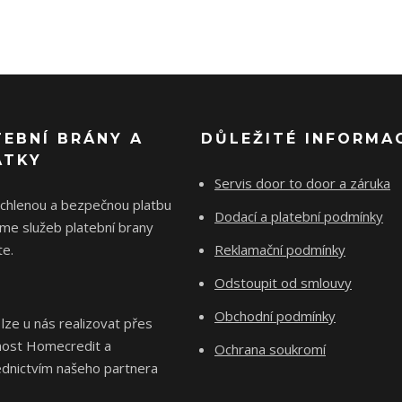
TEBNÍ BRÁNY A
DŮLEŽITÉ INFORMA
ÁTKY
Servis door to door a záruka
ychlenou a bezpečnou platbu
Dodací a platební podmínky
me služeb platební brany
e.
Reklamační podmínky
Odstoupit od smlouvy
Obchodní podmínky
 lze u nás realizovat přes
nost Homecredit a
Ochrana soukromí
ednictvím našeho partnera