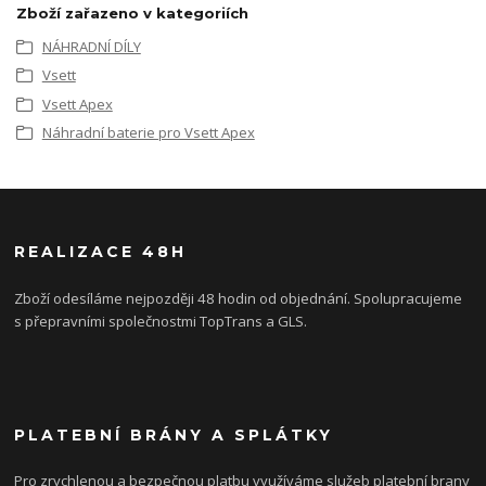
Zboží zařazeno v kategoriích
NÁHRADNÍ DÍLY
Vsett
Vsett Apex
Náhradní baterie pro Vsett Apex
REALIZACE 48H
Zboží odesíláme nejpozději 48 hodin od objednání. Spolupracujeme
s přepravními společnostmi TopTrans a GLS.
PLATEBNÍ BRÁNY A SPLÁTKY
Pro zrychlenou a bezpečnou platbu využíváme služeb platební brany