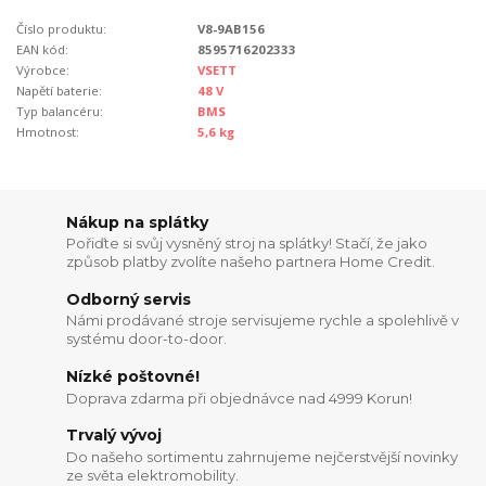
Číslo produktu:
V8-9AB156
EAN kód:
8595716202333
Výrobce:
VSETT
Napětí baterie:
48 V
Typ balancéru:
BMS
Hmotnost:
5,6 kg
Nákup na splátky
Pořiďte si svůj vysněný stroj na splátky! Stačí, že jako
způsob platby zvolíte našeho partnera Home Credit.
Odborný servis
Námi prodávané stroje servisujeme rychle a spolehlivě v
systému door-to-door.
Nízké poštovné!
Doprava zdarma při objednávce nad 4999 Korun!
Trvalý vývoj
Do našeho sortimentu zahrnujeme nejčerstvější novinky
ze světa elektromobility.