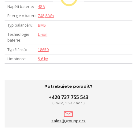
Napětí baterie
48 V
Energie v baterii
748,8 Wh
Typ balancéru
BMS
Technologie
Li-ion
baterie
Typ článků
18650
Hmotnost
5,6 kg
Potřebujete poradit?
+420 737 755 543
(Po-Pá, 13-17 hod.)
sales@grouppz.cz