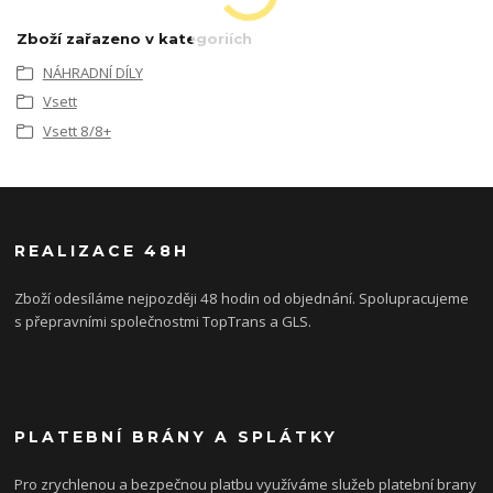
Zboží zařazeno v kategoriích
NÁHRADNÍ DÍLY
Vsett
Vsett 8/8+
REALIZACE 48H
Zboží odesíláme nejpozději 48 hodin od objednání. Spolupracujeme
s přepravními společnostmi TopTrans a GLS.
PLATEBNÍ BRÁNY A SPLÁTKY
Pro zrychlenou a bezpečnou platbu využíváme služeb platební brany