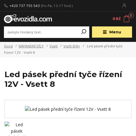
+420 737 755 543
(Po-Pá, 13-17 hod.)
0
0 Kč
Menu
Úvod
NÁHRADNÍ DÍLY
Vsett
Vsett 8/8+
Led pásek přední tyče
řízení 12V - Vsett 8
Led pásek přední tyče řízení
12V - Vsett 8