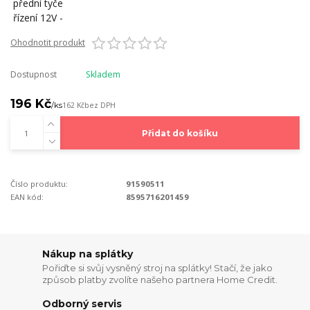
Ohodnotit produkt
Dostupnost
Skladem
196 Kč
/
ks
162 Kč
bez DPH
Přidat do košíku
Číslo produktu:
91590511
EAN kód:
8595716201459
Nákup na splátky
Pořiďte si svůj vysněný stroj na splátky! Stačí, že jako
způsob platby zvolíte našeho partnera Home Credit.
Odborný servis