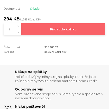
Dostupnost
Skladem
294 Kč
/
ks
243 Kč
bez DPH
Přidat do košíku
Číslo produktu:
91590562
EAN kód:
8595716201749
Nákup na splátky
Pořiďte si svůj vysněný stroj na splátky! Stačí, že jako
způsob platby zvolíte našeho partnera Home Credit.
Odborný servis
Námi prodávané stroje servisujeme rychle a spolehlivě v
systému door-to-door.
Nízké poštovné!