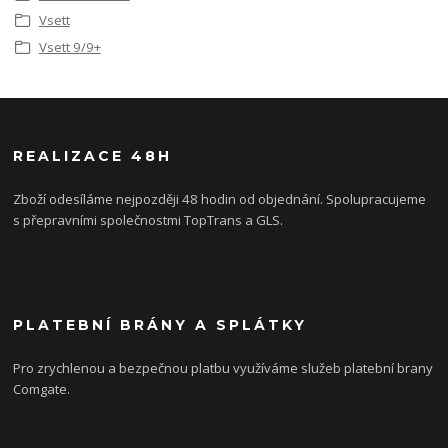
Vsett
Vsett 9/9+
REALIZACE 48H
Zboží odesíláme nejpozději 48 hodin od objednání. Spolupracujeme
s přepravními společnostmi TopTrans a GLS.
PLATEBNÍ BRÁNY A SPLÁTKY
Pro zrychlenou a bezpečnou platbu využíváme služeb platební brany
Comgate.