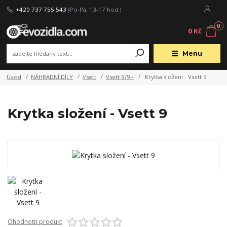
+420 737 755 543
(Po-Pá, 13-17 hod.)
0
0 Kč
Menu
Úvod
NÁHRADNÍ DÍLY
Vsett
Vsett 9/9+
Krytka složení - Vsett 9
Krytka složení - Vsett 9
Ohodnotit produkt