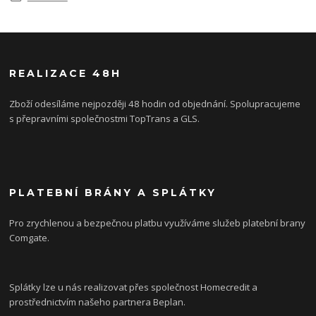
REALIZACE 48H
Zboží odesíláme nejpozději 48 hodin od objednání. Spolupracujeme
s přepravními společnostmi TopTrans a GLS.
PLATEBNÍ BRÁNY A SPLÁTKY
Pro zrychlenou a bezpečnou platbu využíváme služeb platební brany
Comgate.
Splátky lze u nás realizovat přes společnost Homecredit a
prostřednictvím našeho partnera Beplan.