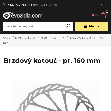
+420 737 755 543
(Po-Pá, 13-17 hod.)
0
0 Kč
Menu
Úvod
NÁHRADNÍ DÍLY
Vsett
Vsett 11+
Brzdový kotouč - pr. 160
mm
Brzdový kotouč - pr. 160 mm