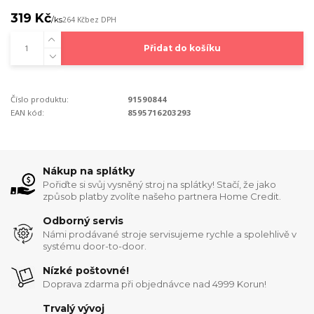
319 Kč
/
ks
264 Kč
bez DPH
Přidat do košíku
Číslo produktu:
91590844
EAN kód:
8595716203293
Nákup na splátky
Pořiďte si svůj vysněný stroj na splátky! Stačí, že jako
způsob platby zvolíte našeho partnera Home Credit.
Odborný servis
Námi prodávané stroje servisujeme rychle a spolehlivě v
systému door-to-door.
Nízké poštovné!
Doprava zdarma při objednávce nad 4999 Korun!
Trvalý vývoj