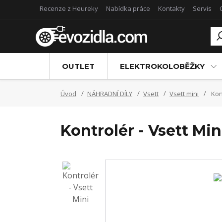
Recenze z Heureky
Nabídka práce
Kontakty
Servis
OUTLET
ELEKTROKOLOBĚŽKY
Úvod
NÁHRADNÍ DÍLY
Vsett
Vsett mini
Kont
Kontrolér - Vsett Min