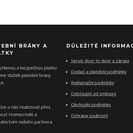
TEBNÍ BRÁNY A
DŮLEŽITÉ INFORMA
ÁTKY
Servis door to door a záruka
ychlenou a bezpečnou platbu
Dodací a platební podmínky
me služeb platební brany
e.
Reklamační podmínky
Odstoupit od smlouvy
Obchodní podmínky
 lze u nás realizovat přes
nost Homecredit a
Ochrana soukromí
ednictvím našeho partnera