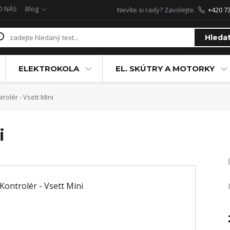
O NÁS
Blog
Nevíte si rady? Zavolejte.
+420 7
Hleda
ELEKTROKOLA
EL. SKÚTRY A MOTORKY
rolér - Vsett Mini
i