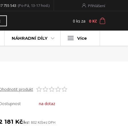
37 755 543
(Po-Pá, 13-17 hod.)
Přihlášení
0
ks
za
0 Kč
t
NÁHRADNÍ DÍLY
Více
Ohodnotit produkt
Dostupnost
na dotaz
2 181 Kč
/
ks
1 802 Kč
bez DPH