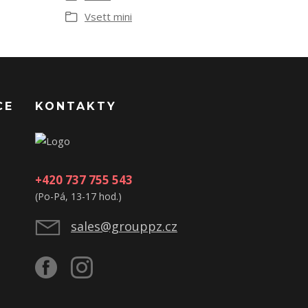
Vsett mini
CE
KONTAKTY
+420 737 755 543
(Po-Pá, 13-17 hod.)
sales@grouppz.cz