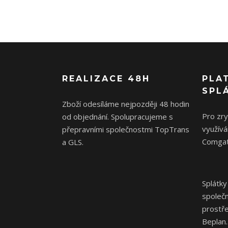
REALIZACE 48H
PLA
SPL
Zboží odesíláme nejpozději 48 hodin
Pro zr
od objednání. Spolupracujeme s
využívá
přepravními společnostmi TopTrans
Comgat
a GLS.
Splátky
společ
prostř
Beplan.