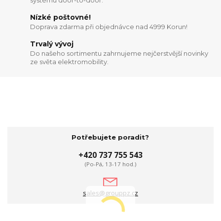
systému door-to-door.
Nízké poštovné!
Doprava zdarma při objednávce nad 4999 Korun!
Trvalý vývoj
Do našeho sortimentu zahrnujeme nejčerstvější novinky
ze světa elektromobility.
Potřebujete poradit?
+420 737 755 543
(Po-Pá, 13-17 hod.)
sales@grouppz.cz