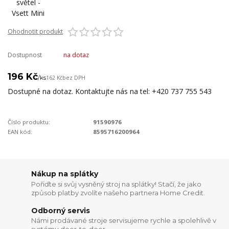
Ohodnotit produkt
Dostupnost
na dotaz
196 Kč
/
ks
162 Kč
bez DPH
Dostupné na dotaz. Kontaktujte nás na tel: +420 737 755 543
Číslo produktu:
91590976
EAN kód:
8595716200964
Nákup na splátky
Pořiďte si svůj vysněný stroj na splátky! Stačí, že jako
způsob platby zvolíte našeho partnera Home Credit.
Odborný servis
Námi prodávané stroje servisujeme rychle a spolehlivě v