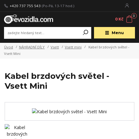
+420 737 755 543
(Po-Pá, 13-17 hod.)
0
0 Kč
Menu
Úvod
NÁHRADNÍ DÍLY
Vsett
Vsett mini
Kabel brzdových světel -
Vsett Mini
Kabel brzdových světel -
Vsett Mini