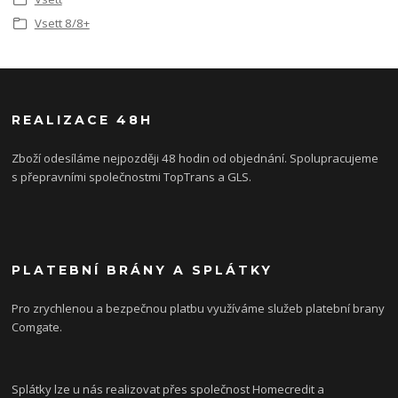
Vsett 8/8+
REALIZACE 48H
Zboží odesíláme nejpozději 48 hodin od objednání. Spolupracujeme
s přepravními společnostmi TopTrans a GLS.
PLATEBNÍ BRÁNY A SPLÁTKY
Pro zrychlenou a bezpečnou platbu využíváme služeb platební brany
Comgate.
Splátky lze u nás realizovat přes společnost Homecredit a