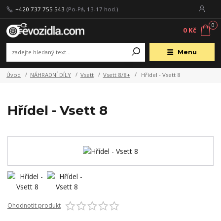
+420 737 755 543
(Po-Pá, 13-17 hod.)
0
0 Kč
Menu
Úvod
NÁHRADNÍ DÍLY
Vsett
Vsett 8/8+
Hřídel - Vsett 8
Hřídel - Vsett 8
Ohodnotit produkt