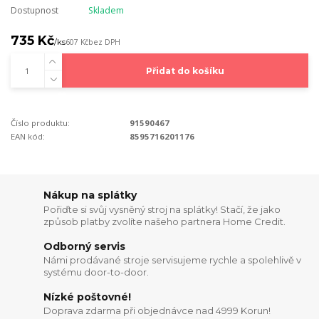
Dostupnost
Skladem
735 Kč
/
ks
607 Kč
bez DPH
Přidat do košíku
Číslo produktu:
91590467
EAN kód:
8595716201176
Nákup na splátky
Pořiďte si svůj vysněný stroj na splátky! Stačí, že jako
způsob platby zvolíte našeho partnera Home Credit.
Odborný servis
Námi prodávané stroje servisujeme rychle a spolehlivě v
systému door-to-door.
Nízké poštovné!
Doprava zdarma při objednávce nad 4999 Korun!