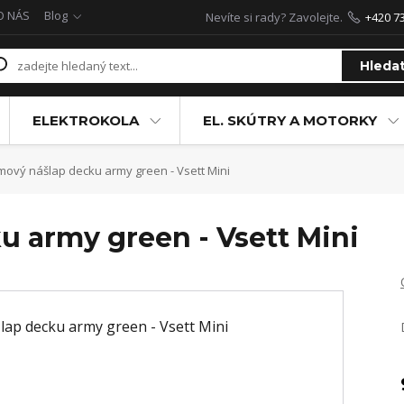
O NÁS
Blog
Nevíte si rady? Zavolejte.
+420 7
Hleda
ELEKTROKOLA
EL. SKÚTRY A MOTORKY
ový nášlap decku army green - Vsett Mini
 army green - Vsett Mini