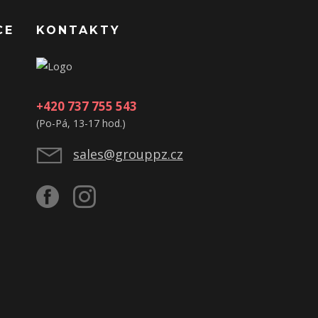
CE
KONTAKTY
+420 737 755 543
(Po-Pá, 13-17 hod.)
sales@grouppz.cz