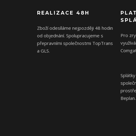
REALIZACE 48H
PLA
SPL
Zboží odesíláme nejpozději 48 hodin
Pro zr
od objednání. Spolupracujeme s
využívá
přepravními společnostmi TopTrans
Comgat
a GLS.
Splátky
společ
prostř
Beplan.