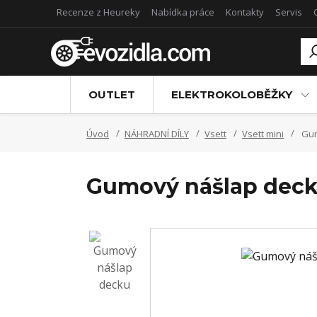
Recenze z Heureky
Nabídka práce
Kontakty
Servis
OUTLET
ELEKTROKOLOBĚŽKY
Úvod
NÁHRADNÍ DÍLY
Vsett
Vsett mini
Gum
Gumový nášlap decku