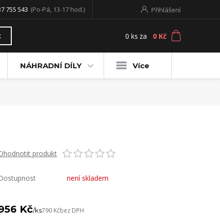
37 755 543
(Po-Pá, 13-17 hod.)
Přihlášení
0
ks
za
0 Kč
t
NÁHRADNÍ DÍLY
Více
Ohodnotit produkt
Dostupnost
není skladem
956 Kč
/
ks
790 Kč
bez DPH