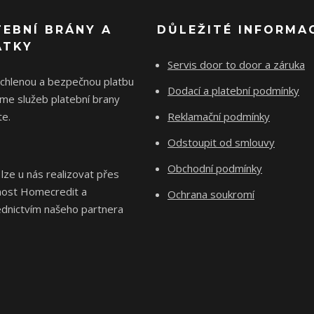
TEBNÍ BRÁNY A
DŮLEŽITÉ INFORMA
ÁTKY
Servis door to door a záruka
ychlenou a bezpečnou platbu
Dodací a platební podmínky
me služeb platební brany
e.
Reklamační podmínky
Odstoupit od smlouvy
Obchodní podmínky
 lze u nás realizovat přes
nost Homecredit a
Ochrana soukromí
ednictvím našeho partnera