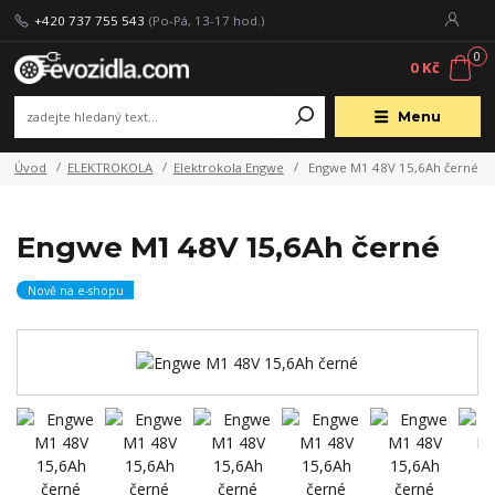
+420 737 755 543
(Po-Pá, 13-17 hod.)
0
0 Kč
Menu
Úvod
ELEKTROKOLA
Elektrokola Engwe
Engwe M1 48V 15,6Ah černé
Engwe M1 48V 15,6Ah černé
Nově na e-shopu