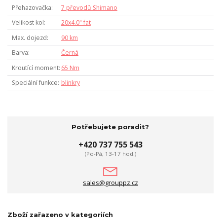
Přehazovačka
7 převodů Shimano
Velikost kol
20x4.0" fat
Max. dojezd
90 km
Barva
Černá
Kroutící moment
65 Nm
Speciální funkce
blinkry
Potřebujete poradit?
+420 737 755 543
(Po-Pá, 13-17 hod.)
sales@grouppz.cz
Zboží zařazeno v kategoriích