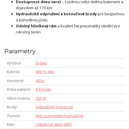
Dostupnost dvou verzí
– s jednou nebo dvěma bateriemi a
dojezdem až 170 km
Hydraulické odpružení a kotoučové brzdy
pro bezpečnou
a pohodlnou jízdu
Odolný hliníkový rám
a kvalitní fat pneumatiky ideální pro
náročný terén
Parametry
Výrobce
Engwe
Baterie
48V 15,6Ah
Hmotnost
49 kg
Doba nabíjení
6-8 hodin
Výkon motoru
250 W
Brzdy
hydraulické kotoučové
Tlumiče
Plně nastavitelné hydraulické
Rám
z hliníkové slitiny 6061