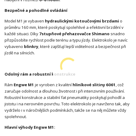
Bezpečné a pohodlné ovládání
Model M1 je vybaven
hydraulickými kotoučovými brzdami
o
průměru 160 mm, které poskytují spolehlivé a efektivní brzdění v
každé situaci. Díky
7stupňové přehazovačce Shimano
snadno
přizpůsobíte rychlost podle terénu a typu jízdy. Elektrokolo je navíc
vybaveno
blinkry
, které zajišťují lepší viditelnost a bezpečnost při
jízdě na silnicích.
Odolný rám a robustní konstrukce
Rám
Engwe M1
je vyroben z kvalitní
hliníkové slitiny 6061
, což
zaručuje odolnost a dlouhou životnost i při intenzivním používání.
Robustní konstrukce a stabilní fat pneumatiky poskytují pohodlí a
jistotu i na nerovném povrchu. Toto elektrokolo je navrženo tak, aby
vydrželo i v náročnějších podmínkách, takže se na něj můžete vždy
spolehnout.
Hlavní výhody Engwe M1: