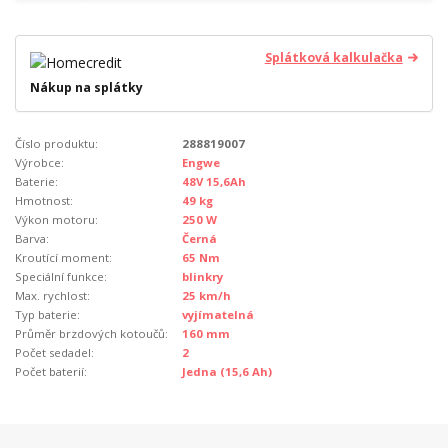
Splátková kalkulačka
Nákup na splátky
Číslo produktu:
288819007
Výrobce:
Engwe
Baterie:
48V 15,6Ah
Hmotnost:
49 kg
Výkon motoru:
250 W
Barva:
Černá
Kroutící moment:
65 Nm
Speciální funkce:
blinkry
Max. rychlost:
25 km/h
Typ baterie:
vyjímatelná
Průměr brzdových kotoučů:
160 mm
Počet sedadel:
2
Počet baterií:
Jedna (15,6 Ah)