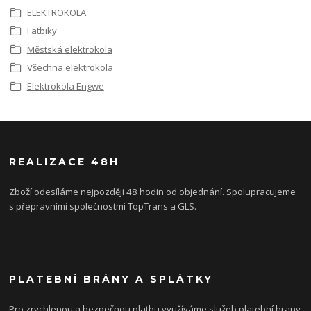
ELEKTROKOLA
Fatbiky
Městská elektrokola
Všechna elektrokola
Elektrokola Engwe
REALIZACE 48H
Zboží odesíláme nejpozději 48 hodin od objednání. Spolupracujeme
s přepravními společnostmi TopTrans a GLS.
PLATEBNÍ BRÁNY A SPLÁTKY
Pro zrychlenou a bezpečnou platbu využíváme služeb platební brany