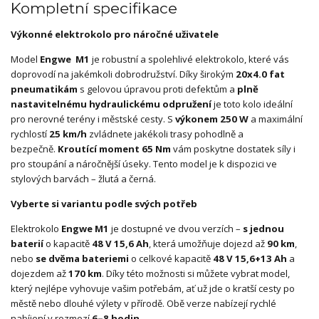
Kompletní specifikace
Výkonné elektrokolo pro náročné uživatele
Model
Engwe
M1
je robustní a spolehlivé elektrokolo, které vás
doprovodí na jakémkoli dobrodružství. Díky širokým
20x4.0 fat
pneumatikám
s gelovou úpravou proti defektům a
plně
nastavitelnému hydraulickému odpružení
je toto kolo ideální
pro nerovné terény i městské cesty. S
výkonem 250 W
a maximální
rychlostí
25 km/h
zvládnete jakékoli trasy pohodlně a
bezpečně.
Kroutící moment 65 Nm
vám poskytne dostatek síly i
pro stoupání a náročnější úseky. Tento model je k dispozici ve
stylových barvách – žlutá a černá.
Vyberte si variantu podle svých potřeb
Elektrokolo
Engwe M1
je dostupné ve dvou verzích –
s jednou
baterií
o kapacitě
48 V 15,6 Ah
, která umožňuje dojezd až
90 km
,
nebo
se dvěma bateriemi
o celkové kapacitě
48 V 15,6+13 Ah
a
dojezdem až
170 km
. Díky této možnosti si můžete vybrat model,
který nejlépe vyhovuje vašim potřebám, ať už jde o kratší cesty po
městě nebo dlouhé výlety v přírodě. Obě verze nabízejí rychlé
nabíjení v rozmezí
6–8 hodin
.