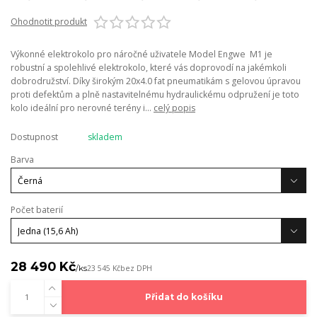
Ohodnotit produkt
Výkonné elektrokolo pro náročné uživatele Model Engwe M1 je
robustní a spolehlivé elektrokolo, které vás doprovodí na jakémkoli
dobrodružství. Díky širokým 20x4.0 fat pneumatikám s gelovou úpravou
proti defektům a plně nastavitelnému hydraulickému odpružení je toto
kolo ideální pro nerovné terény i...
celý popis
Dostupnost
skladem
Barva
Počet baterií
28 490 Kč
/
ks
23 545 Kč
bez DPH
Přidat do košíku