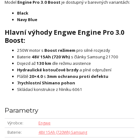
Model
Engine Pro 3.0 Boost
je dostupný v barevných variantách:
Black
Navy Blue
Hlavní výhody Engwe Engine Pro 3.0
Boost:
250W motor s
Boost režimem
pro silné rozjezdy
Baterie
48V 15Ah (720 Wh)
s články Samsung 21700
Dojezd až
130 km
dle režimu asistence
Hydraulické kotoučové brzdy
a plné odpružení
Pláště
20×4.0
s
3mm ochranou proti defektu
7rychlostní Shimano pohon
Skládací konstrukce z hliníku 6061
Parametry
Výrobce
Engwe
Baterie
48V 15Ah (720Wh) Samsung