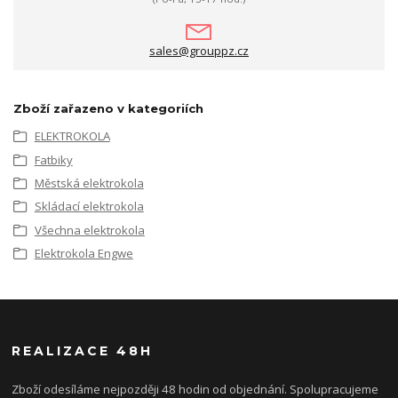
sales@grouppz.cz
Zboží zařazeno v kategoriích
ELEKTROKOLA
Fatbiky
Městská elektrokola
Skládací elektrokola
Všechna elektrokola
Elektrokola Engwe
REALIZACE 48H
Zboží odesíláme nejpozději 48 hodin od objednání. Spolupracujeme