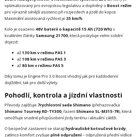
optimalizovaný pro evropskou legislativu a doplněný o
Boost režim
pro výrazně silnější asistenci při rozjezdech a jízdě do kopce.
Maximální asistovaná rychlost je
25 km/h
.
Kolo je osazeno
48V baterií o kapacitě 15 Ah (720 Wh)
s
kvalitními články
Samsung 21700
, která poskytuje velmi solidní
dojezd:
až
130 km v režimu PAS 1
až
108 km v režimu PAS 3
až
80 km v režimu PAS 5
Díky tomu je Engine Pro 3.0 Boost vhodný jak pro každodenní
dojíždění, tak pro delší výlety.
Pohodlí, kontrola a jízdní vlastnosti
Převody zajišťuje
7rychlostní sada Shimano
(přehazovačka
Shimano Tourney RD-TY300
, řazení
Shimano SL-M315-7R
), která
umožňuje snadné přizpůsobení jízdy terénu i aktuální zátěži.
O bezpečné zastavení se starají
hydraulické kotoučové brzdy
,
zatímco komfort zvyšuje
plné odpružení
– odpružená přední vidlice