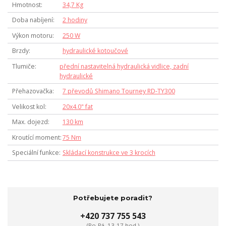
Hmotnost
34,7 Kg
Doba nabíjení
2 hodiny
Výkon motoru
250 W
Brzdy
hydraulické kotoučové
Tlumiče
přední nastavitelná hydraulická vidlice, zadní
hydraulické
Přehazovačka
7 převodů Shimano Tourney RD-TY300
Velikost kol
20x4.0" fat
Max. dojezd
130 km
Kroutící moment
75 Nm
Speciální funkce
Skládací konstrukce ve 3 krocích
Potřebujete poradit?
+420 737 755 543
(Po-Pá, 13-17 hod.)