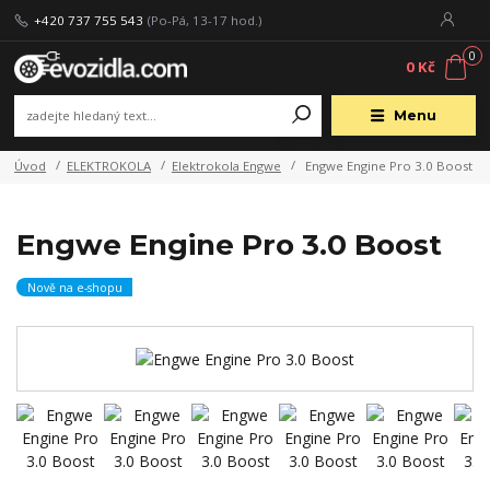
+420 737 755 543
(Po-Pá, 13-17 hod.)
0
0 Kč
Menu
Úvod
ELEKTROKOLA
Elektrokola Engwe
Engwe Engine Pro 3.0 Boost
Engwe Engine Pro 3.0 Boost
Nově na e-shopu