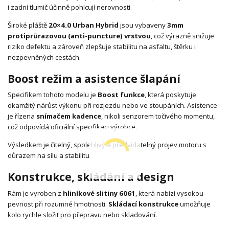
i zadní tlumič účinně pohlcují nerovnosti.
Široké pláště
20×4.0 Urban Hybrid
jsou vybaveny
3mm
protiprůrazovou (anti-puncture) vrstvou
, což výrazně snižuje
riziko defektu a zároveň zlepšuje stabilitu na asfaltu, štěrku i
nezpevněných cestách.
Boost režim a asistence šlapání
Specifikem tohoto modelu je
Boost funkce
, která poskytuje
okamžitý nárůst výkonu při rozjezdu nebo ve stoupáních. Asistence
je řízena
snímačem kadence
, nikoli senzorem točivého momentu,
což odpovídá oficiální specifikaci výrobce.
Výsledkem je čitelný, spolehlivý a předvídatelný projev motoru s
důrazem na sílu a stabilitu.
Konstrukce, skládání a design
Rám je vyroben z
hliníkové slitiny 6061
, která nabízí vysokou
pevnost při rozumné hmotnosti.
Skládací konstrukce
umožňuje
kolo rychle složit pro přepravu nebo skladování.