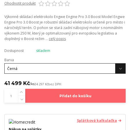
Ohodnotit produkt
Výkonné skládací elektrokolo Engwe Engine Pro 3.0 Boost Model Engwe
Engine Pro 3.0 Boost je robustní skládací elektrokolo určené pro město i
náročnější terén. O pohon se stará zadní nábojový motor s nominálním
výkonem 250 W, který je optimalizovaný pro evropskou legislativu a
doplněný o Boost režim ...
celý popis
Dostupnost
skladem
Barva
41 499 Kč
/
ks
34 297 Kč
bez DPH
Přidat do košíku
Splátková kalkulačka
Nákup na splátky