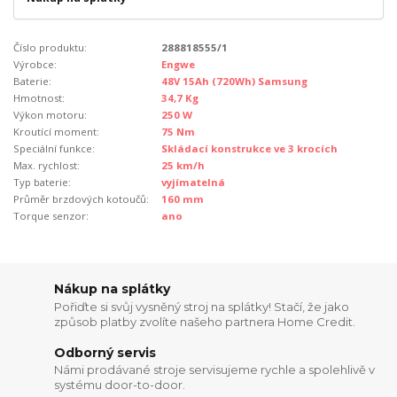
Číslo produktu:
288818555/1
Výrobce:
Engwe
Baterie:
48V 15Ah (720Wh) Samsung
Hmotnost:
34,7 Kg
Výkon motoru:
250 W
Kroutící moment:
75 Nm
Speciální funkce:
Skládací konstrukce ve 3 krocích
Max. rychlost:
25 km/h
Typ baterie:
vyjímatelná
Průměr brzdových kotoučů:
160 mm
Torque senzor:
ano
Nákup na splátky
Pořiďte si svůj vysněný stroj na splátky! Stačí, že jako
způsob platby zvolíte našeho partnera Home Credit.
Odborný servis
Námi prodávané stroje servisujeme rychle a spolehlivě v
systému door-to-door.