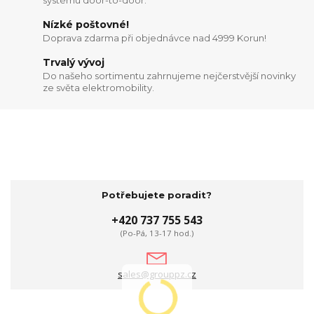
systému door-to-door.
Nízké poštovné!
Doprava zdarma při objednávce nad 4999 Korun!
Trvalý vývoj
Do našeho sortimentu zahrnujeme nejčerstvější novinky
ze světa elektromobility.
Potřebujete poradit?
+420 737 755 543
(Po-Pá, 13-17 hod.)
sales@grouppz.cz