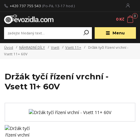
+420 737 755 543
(Po-Pá, 13-17 hod.)
0
0 Kč
Menu
Úvod
NÁHRADNÍ DÍLY
Vsett
Vsett 11+
Držák tyčí řízení vrchní -
Vsett 11+ 60V
Držák tyčí řízení vrchní -
Vsett 11+ 60V