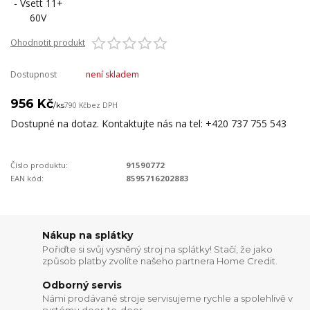
Ohodnotit produkt
Dostupnost
není skladem
956 Kč
/
ks
790 Kč
bez DPH
Dostupné na dotaz. Kontaktujte nás na tel: +420 737 755 543
Číslo produktu:
91590772
EAN kód:
8595716202883
Nákup na splátky
Pořiďte si svůj vysněný stroj na splátky! Stačí, že jako
způsob platby zvolíte našeho partnera Home Credit.
Odborný servis
Námi prodávané stroje servisujeme rychle a spolehlivě v