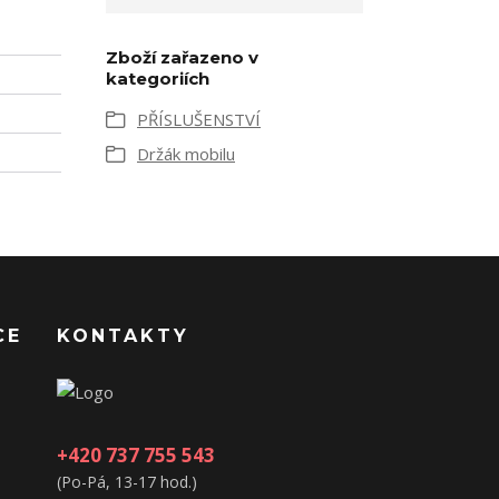
Zboží zařazeno v
kategoriích
PŘÍSLUŠENSTVÍ
Držák mobilu
CE
KONTAKTY
+420 737 755 543
(Po-Pá, 13-17 hod.)