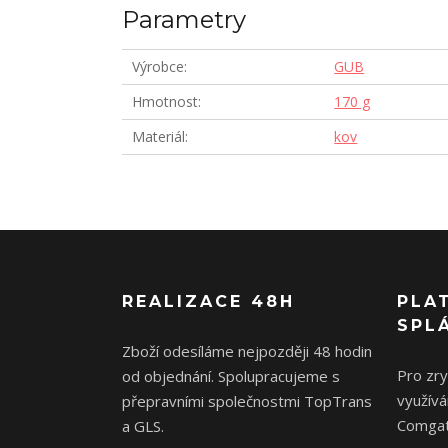
Parametry
Výrobce
GUB
Hmotnost
170 g
Materiál
kov
REALIZACE 48H
PLA
SPL
Zboží odesíláme nejpozději 48 hodin
Pro zr
od objednání. Spolupracujeme s
využívá
přepravními společnostmi TopTrans
Comgat
a GLS.