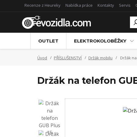
Recenze z Heureky
Nabídka práce
Kontakty
Servis
OUTLET
ELEKTROKOLOBĚŽKY
Úvod
PŘÍSLUŠENSTVÍ
Držák mobilu
Držák na 
Držák na telefon GUB