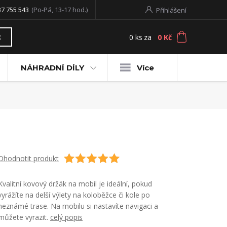
37 755 543
(Po-Pá, 13-17 hod.)
Přihlášení
0
ks
za
0 Kč
t
NÁHRADNÍ DÍLY
Více
Ohodnotit produkt
Kvalitní kovový držák na mobil je ideální, pokud
vyrážíte na delší výlety na koloběžce či kole po
neznámé trase. Na mobilu si nastavíte navigaci a
můžete vyrazit.
celý popis