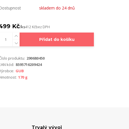
Dostupnost
skladem do 24 dnů
499 Kč
/
ks
412 Kč
bez DPH
Přidat do košíku
Číslo produktu:
290680450
EAN kód:
8595716209424
Výrobce:
GUB
Hmotnost:
170 g
Trvalý vývoj