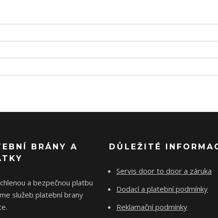
TEBNÍ BRÁNY A
DŮLEŽITÉ INFORMA
ÁTKY
Servis door to door a záruka
ychlenou a bezpečnou platbu
Dodací a platební podmínky
me služeb platební brany
e.
Reklamační podmínky