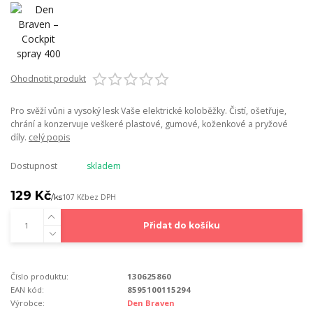
Ohodnotit produkt
Pro svěží vůni a vysoký lesk Vaše elektrické koloběžky. Čistí, ošetřuje,
chrání a konzervuje veškeré plastové, gumové, koženkové a pryžové
díly.
celý popis
Dostupnost
skladem
129 Kč
/
ks
107 Kč
bez DPH
Přidat do košíku
Číslo produktu:
130625860
EAN kód:
8595100115294
Výrobce:
Den Braven