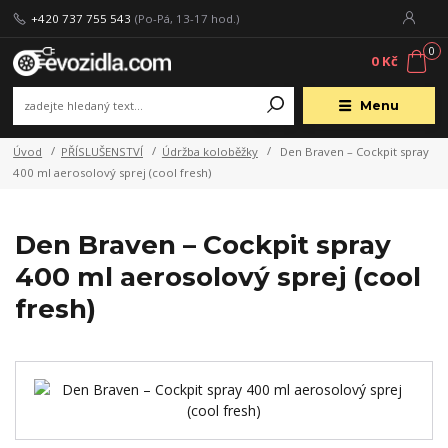
+420 737 755 543
(Po-Pá, 13-17 hod.)
0
0 Kč
Menu
Úvod
PŘÍSLUŠENSTVÍ
Údržba koloběžky
Den Braven – Cockpit spray
400 ml aerosolový sprej (cool fresh)
Den Braven – Cockpit spray
400 ml aerosolový sprej (cool
fresh)