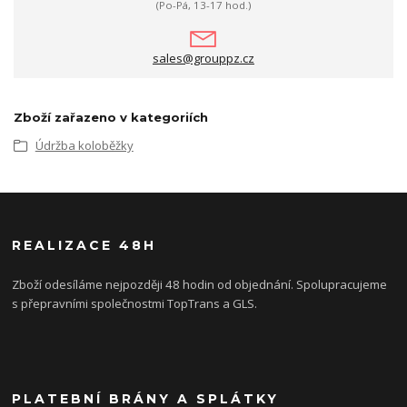
(Po-Pá, 13-17 hod.)
sales@grouppz.cz
Zboží zařazeno v kategoriích
Údržba koloběžky
REALIZACE 48H
Zboží odesíláme nejpozději 48 hodin od objednání. Spolupracujeme
s přepravními společnostmi TopTrans a GLS.
PLATEBNÍ BRÁNY A SPLÁTKY