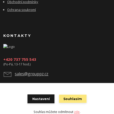
Obchodní podmínky
Ochrana soukromí
KONTAKTY
+420 737 755 543
(Po-Pá, 13-17 hod.)
sales@grouppz.cz
Nastavení
Souhlasím
Souhlas můžete odmítnout
zde
.
Vytvořeno na
Eshop-rychle.cz