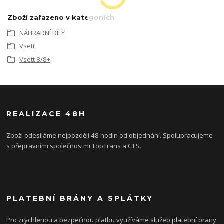
Zboží zařazeno v kategoriích
NÁHRADNÍ DÍLY
Vsett
Vsett 8/8+
REALIZACE 48H
Zboží odesíláme nejpozději 48 hodin od objednání. Spolupracujeme
s přepravními společnostmi TopTrans a GLS.
PLATEBNÍ BRÁNY A SPLÁTKY
Pro zrychlenou a bezpečnou platbu využíváme služeb platební brany