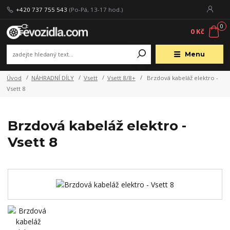
+420 737 755 543
(Po-Pá, 13-17 hod.)
0
0 Kč
Menu
Úvod
NÁHRADNÍ DÍLY
Vsett
Vsett 8/8+
Brzdová kabeláž elektro -
Vsett 8
Brzdová kabeláž elektro -
Vsett 8