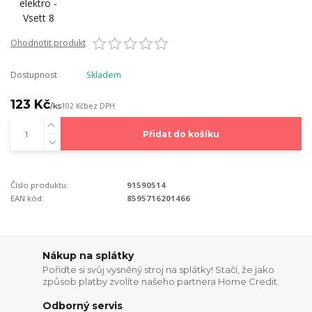
Ohodnotit produkt
Dostupnost
Skladem
123 Kč
/
ks
102 Kč
bez DPH
Přidat do košíku
Číslo produktu:
91590514
EAN kód:
8595716201466
Nákup na splátky
Pořiďte si svůj vysněný stroj na splátky! Stačí, že jako
způsob platby zvolíte našeho partnera Home Credit.
Odborný servis