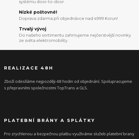
systému door-to-door.
Nízké poštovné!
Doprava zdarma při objednávce nad 4999 Korun!
Trvalý vývoj
Do našeho sortimentu zahrnujeme nejčerstvější novinky
ze světa elektromobility.
REALIZACE 48H
Zboží odesíláme nejpozději 48 hodin od objednání. Spolupracujeme
s přepravními společnostmi TopTrans a GLS.
PLATEBNÍ BRÁNY A SPLÁTKY
Pro zrychlenou a bezpečnou platbu využíváme služeb platební brany