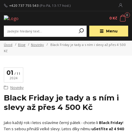
+420 737 755 543
(Po-Pá, 13-17 hod.)
0
0 Kč
Menu
Úvod
Blog
Novinky
Black Friday je tady a s ním i slevy až přes 4 500
Kč
01
11
2024
Novinky
Black Friday je tady a s ním i
slevy až přes 4 500 Kč
Jako každý rok i letos oslavíme černý pátek - chcete-li
Black Friday
!
Ten s sebou přináší velké slevy. Letos díky němu
ušetříte až 4 940