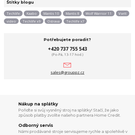
Štítky blogu
Techlife
Kaabo
Mantis 10
Mantis 8
Wolf Warrior 11
Vsett
video
Techlife x9
Ostrava
Techlife x7
Potřebujete poradit?
+420 737 755 543
(Po-Pá, 13-17 hod.)
sales@grouppz.cz
Nákup na splátky
Pořiďte si svůj vysněný stroj na splátky! Stačí, že jako
způsob platby zvolíte našeho partnera Home Credit.
Odborný servis
Námi prodávané stroje servisujeme rychle a spolehlivě v