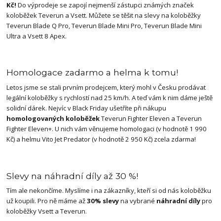
Kč!
Do výprodeje se zapojí nejmenší zástupci známých značek
koloběžek Teverun a Vsett. Můžete se těšit na slevy na koloběžky
Teverun Blade Q Pro, Teverun Blade Mini Pro, Teverun Blade Mini
Ultra a Vsett 8 Apex.
Homologace zadarmo a helma k tomu!
Letos jsme se stali prvním prodejcem, který mohl v Česku prodávat
legální koloběžky s rychlostí nad 25 km/h. A teď vám k nim dáme ještě
solidní dárek. Nejvíc v Black Friday ušetříte při nákupu
homologovaných koloběžek
Teverun Fighter Eleven a Teverun
Fighter Eleven+. U nich vám věnujeme homologaci (v hodnotě 1 990
Kč) a helmu Vito Jet Predator (v hodnotě 2 950 Kč) zcela zdarma!
Slevy na náhradní díly až 30 %!
Tím ale nekončíme. Myslíme i na zákazníky, kteří si od nás koloběžku
už koupili. Pro ně máme až
30% slevy
na vybrané
náhradní díly
pro
koloběžky Vsett a Teverun.