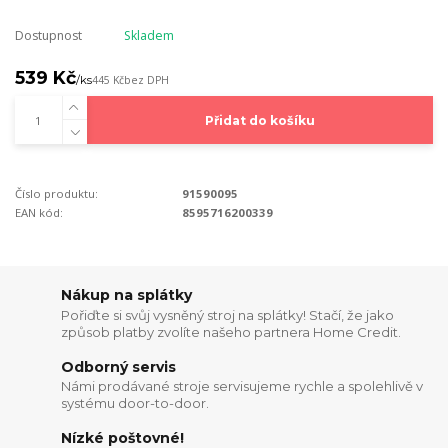
Dostupnost
Skladem
539 Kč
/
ks
445 Kč
bez DPH
Přidat do košíku
Číslo produktu:
91590095
EAN kód:
8595716200339
Nákup na splátky
Pořiďte si svůj vysněný stroj na splátky! Stačí, že jako
způsob platby zvolíte našeho partnera Home Credit.
Odborný servis
Námi prodávané stroje servisujeme rychle a spolehlivě v
systému door-to-door.
Nízké poštovné!