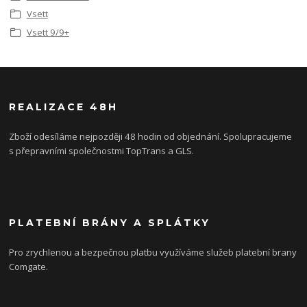
Vsett
Vsett 9/9+
REALIZACE 48H
Zboží odesíláme nejpozději 48 hodin od objednání. Spolupracujeme
s přepravními společnostmi TopTrans a GLS.
PLATEBNÍ BRÁNY A SPLÁTKY
Pro zrychlenou a bezpečnou platbu využíváme služeb platební brany
Comgate.