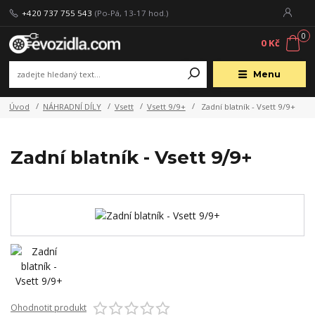
+420 737 755 543
(Po-Pá, 13-17 hod.)
0
0 Kč
Menu
Úvod
NÁHRADNÍ DÍLY
Vsett
Vsett 9/9+
Zadní blatník - Vsett 9/9+
Zadní blatník - Vsett 9/9+
Ohodnotit produkt