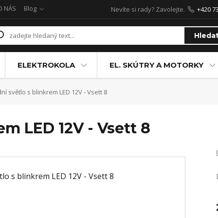
O NÁS
Blog
Nevíte si rady? Zavolejte.
+420 7
Hleda
ELEKTROKOLA
EL. SKÚTRY A MOTORKY
í světlo s blinkrem LED 12V - Vsett 8
em LED 12V - Vsett 8