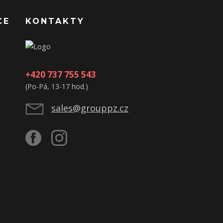
CE
KONTAKTY
+420 737 755 543
(Po-Pá, 13-17 hod.)
sales@grouppz.cz