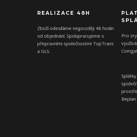
REALIZACE 48H
PLA
SPL
Zboží odesíláme nejpozději 48 hodin
Pro zr
od objednání. Spolupracujeme s
využívá
přepravními společnostmi TopTrans
Comgat
a GLS.
Splátky
společ
prostř
Beplan.