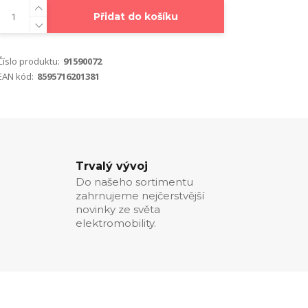
Přidat do košíku
Číslo produktu:
91590072
EAN kód:
8595716201381
Trvalý vývoj
Do našeho sortimentu
zahrnujeme nejčerstvější
novinky ze světa
elektromobility.