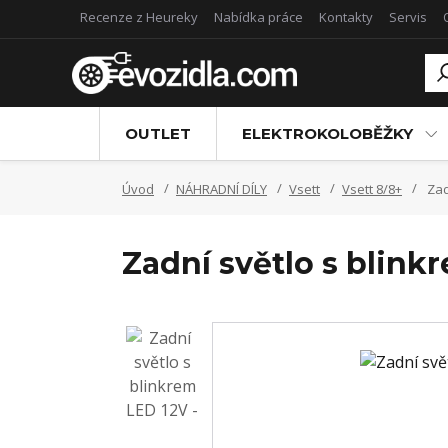
Recenze z Heureky
Nabídka práce
Kontakty
Servis
OUTLET
ELEKTROKOLOBĚŽKY
Úvod
NÁHRADNÍ DÍLY
Vsett
Vsett 8/8+
Zadn
Zadní světlo s blinkr