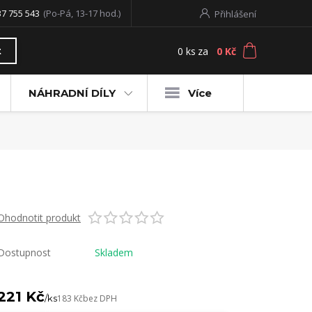
37 755 543
(Po-Pá, 13-17 hod.)
Přihlášení
0
ks
za
0 Kč
t
NÁHRADNÍ DÍLY
Více
Ohodnotit produkt
Dostupnost
Skladem
221 Kč
/
ks
183 Kč
bez DPH