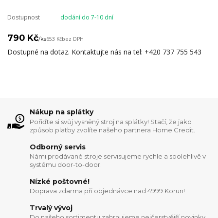
Dostupnost
dodání do 7-10 dní
790 Kč
/
ks
653 Kč
bez DPH
Dostupné na dotaz. Kontaktujte nás na tel: +420 737 755 543
Nákup na splátky
Pořiďte si svůj vysněný stroj na splátky! Stačí, že jako
způsob platby zvolíte našeho partnera Home Credit.
Odborný servis
Námi prodávané stroje servisujeme rychle a spolehlivě v
systému door-to-door.
Nízké poštovné!
Doprava zdarma při objednávce nad 4999 Korun!
Trvalý vývoj
Do našeho sortimentu zahrnujeme nejčerstvější novinky