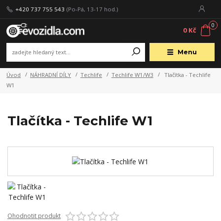
+420 737 755 543
(Po-Pá, 13-17 hod.)
0
0 Kč
Menu
Úvod
NÁHRADNÍ DÍLY
Techlife
Techlife W1/W3
Tlačítka - Techlife
W1
Tlačítka - Techlife W1
Ohodnotit produkt