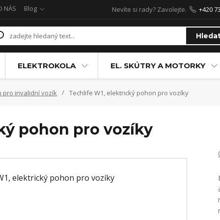
O NÁS
Blog
Nevíte si rady? Zavolejte.
+420 7
Hleda
ELEKTROKOLA
EL. SKÚTRY A MOTORKY
 pro invalidní vozík
Techlife W1, elektrický pohon pro vozíky
cký pohon pro vozíky