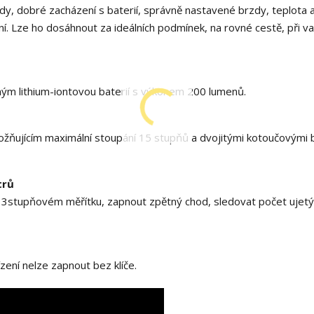
 jízdy, dobré zacházení s baterií, správně nastavené brzdy, teplota
lní. Lze ho dosáhnout za ideálních podmínek, na rovné cestě, při v
ným lithium-iontovou baterií s výkonem 200 lumenů.
ujícím maximální stoupání 15 stupňů a dvojitými kotoučovými 
trů
 3stupňovém měřítku, zapnout zpětný chod, sledovat počet ujet
zení nelze zapnout bez klíče.