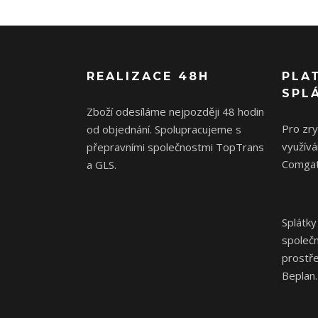
REALIZACE 48H
PLA
SPL
Zboží odesíláme nejpozději 48 hodin
Pro zr
od objednání. Spolupracujeme s
využívá
přepravními společnostmi TopTrans
Comgat
a GLS.
Splátky
společ
prostř
Beplan.