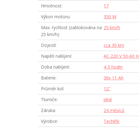
Hmotnost
17
Výkon motoru
350 W
Max. rychlost (zablokována na
25 km/h
25 km/h)
Dojezd
cca 30 km
Napětí nabíjení
AC 220 V 50-60 H
Doba nabíjení
4-5 hodin
Baterie
36v 11 Ah
Průměr kol
12"
Tlumiče
plné
Záruka
24 měsíců
Výrobce
Techlife