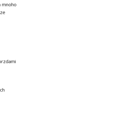
 a mnoho
aze
brzdami
ých