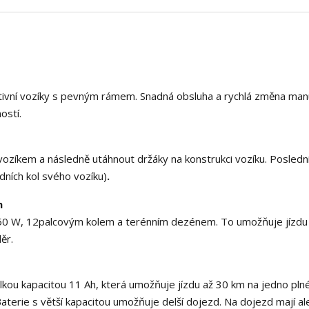
ktivní vozíky s pevným rámem. Snadná obsluha a rychlá změna man
ostí.
vozíkem a následně utáhnout držáky na konstrukci vozíku. Posled
dních kol svého vozíku)
.
m
0 W, 12palcovým kolem a terénním dezénem. To umožňuje jízdu
ěr.
ou kapacitou 11 Ah, která umožňuje jízdu až 30 km na jedno plné 
Baterie s větší kapacitou umožňuje delší dojezd. Na dojezd mají al