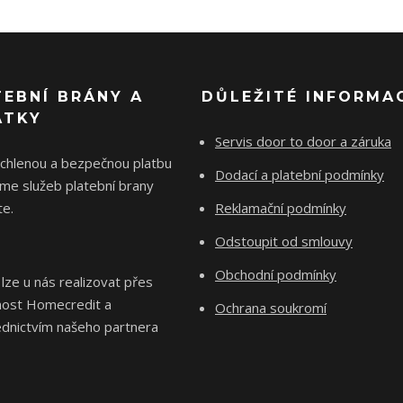
TEBNÍ BRÁNY A
DŮLEŽITÉ INFORMA
ÁTKY
Servis door to door a záruka
ychlenou a bezpečnou platbu
Dodací a platební podmínky
me služeb platební brany
e.
Reklamační podmínky
Odstoupit od smlouvy
Obchodní podmínky
 lze u nás realizovat přes
nost Homecredit a
Ochrana soukromí
ednictvím našeho partnera