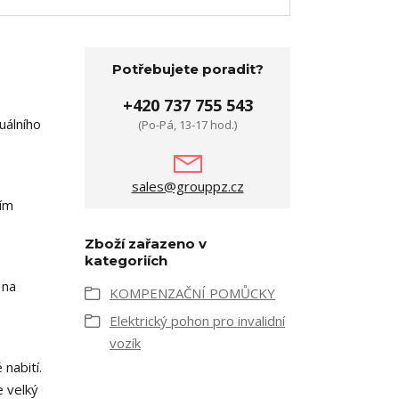
Potřebujete poradit?
+420 737 755 543
uálního
(Po-Pá, 13-17 hod.)
sales@grouppz.cz
ním
Zboží zařazeno v
kategoriích
 na
KOMPENZAČNÍ POMŮCKY
Elektrický pohon pro invalidní
vozík
nabití.
e velký