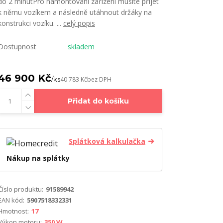
do 2 minutPro namontování zařízení musíte přijet
k němu vozíkem a následně utáhnout držáky na
konstrukci vozíku. ...
celý popis
Dostupnost
skladem
46 900 Kč
/
ks
40 783 Kč
bez DPH
Přidat do košíku
Splátková kalkulačka
Nákup na splátky
Číslo produktu:
91589942
EAN kód:
5907518332331
Hmotnost:
17
Výkon motoru:
350 W