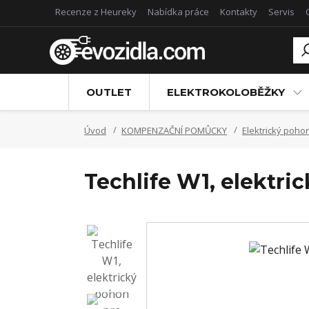
Recenze z Heureky
Nabídka práce
Kontakty
Servis
OUTLET
ELEKTROKOLOBĚŽKY
Úvod
KOMPENZAČNÍ POMŮCKY
Elektrický pohon
Techlife W1, elektri