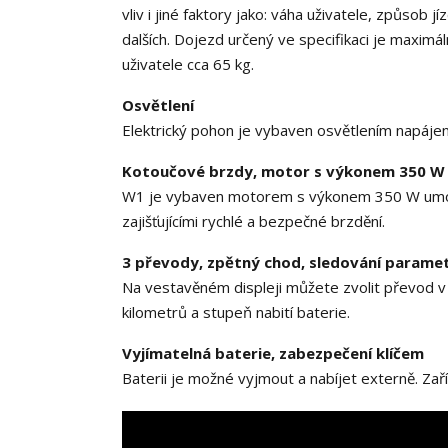
vliv i jiné faktory jako: váha uživatele, způsob
dalších. Dojezd určený ve specifikaci je maximá
uživatele cca 65 kg.
Osvětlení
Elektrický pohon je vybaven osvětlením napáje
Kotoučové brzdy, motor s výkonem 350 W
W1 je vybaven motorem s výkonem 350 W umožň
zajišťujícími rychlé a bezpečné brzdění.
3 převody, zpětný chod, sledování parame
Na vestavěném displeji můžete zvolit převod v
kilometrů a stupeň nabití baterie.
Vyjímatelná baterie, zabezpečení klíčem
Baterii je možné vyjmout a nabíjet externě. Zaří