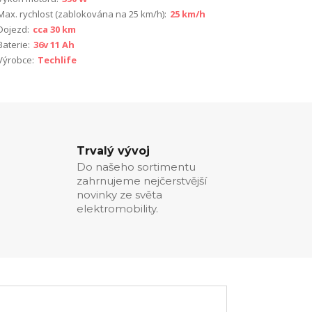
Max. rychlost (zablokována na 25 km/h):
25 km/h
Dojezd:
cca 30 km
Baterie:
36v 11 Ah
Výrobce:
Techlife
Trvalý vývoj
Do našeho sortimentu
zahrnujeme nejčerstvější
novinky ze světa
elektromobility.