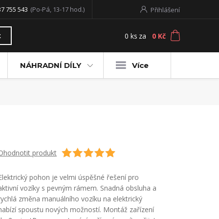
37 755 543
(Po-Pá, 13-17 hod.)
Přihlášení
0
ks
za
0 Kč
t
NÁHRADNÍ DÍLY
Více
Ohodnotit produkt
Elektrický pohon je velmi úspěšné řešení pro
aktivní vozíky s pevným rámem. Snadná obsluha a
rychlá změna manuálního vozíku na elektrický
nabízí spoustu nových možností. Montáž zařízení