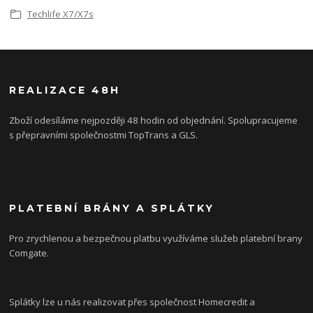
Techlife X7/X7s
REALIZACE 48H
Zboží odesíláme nejpozději 48 hodin od objednání. Spolupracujeme
s přepravními společnostmi TopTrans a GLS.
PLATEBNÍ BRÁNY A SPLÁTKY
Pro zrychlenou a bezpečnou platbu využíváme služeb platební brany
Comgate.
Splátky lze u nás realizovat přes společnost Homecredit a