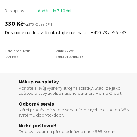
Dostupnost
dodání do 7-10 dní
330 Kč
/
ks
273 Kč
bez DPH
Dostupné na dotaz. Kontaktujte nás na tel: +420 737 755 543
Číslo produktu:
208827291
EAN kód:
5904610780244
Nákup na splátky
Pořiďte si svůj vysněný stroj na splátky! Stačí, že jako
způsob platby zvolíte našeho partnera Home Credit.
Odborný servis
Námi prodávané stroje servisujeme rychle a spolehlivě v
systému door-to-door.
Nízké poštovné!
Doprava zdarma při objednávce nad 4999 Korun!