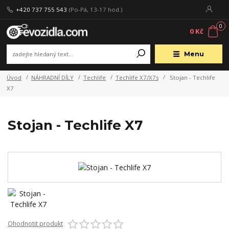
+420 737 755 543
(Po-Pá, 13-17 hod.)
0
0 Kč
Menu
Úvod
NÁHRADNÍ DÍLY
Techlife
Techlife X7/X7s
Stojan - Techlife
X7
Stojan - Techlife X7
Ohodnotit produkt