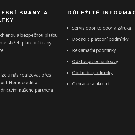
TEBNÍ BRÁNY A
DŮLEŽITÉ INFORMA
ÁTKY
Servis door to door a záruka
ychlenou a bezpečnou platbu
Dodací a platební podmínky
me služeb platební brany
e.
Reklamační podmínky
Odstoupit od smlouvy
Obchodní podmínky
 lze u nás realizovat přes
nost Homecredit a
Ochrana soukromí
ednictvím našeho partnera