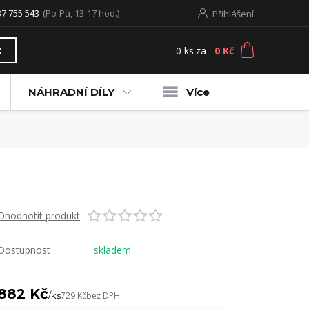
37 755 543
(Po-Pá, 13-17 hod.)
Přihlášení
0
ks
za
0 Kč
t
NÁHRADNÍ DÍLY
Více
Ohodnotit produkt
Dostupnost
skladem
882 Kč
/
ks
729 Kč
bez DPH