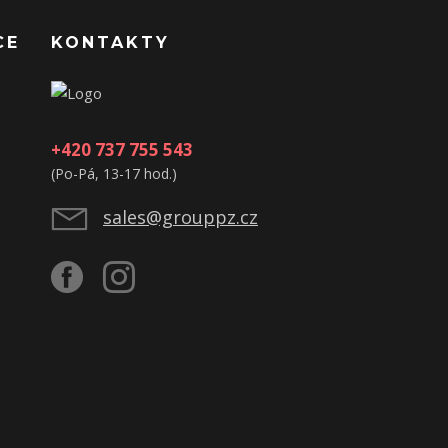
CE
KONTAKTY
+420 737 755 543
(Po-Pá, 13-17 hod.)
sales@grouppz.cz