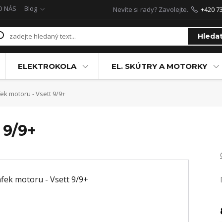
O NÁS
Blog
Nevíte si rady? Zavolejte.
+420 7
Hleda
ELEKTROKOLA
EL. SKÚTRY A MOTORKY
ek motoru - Vsett 9/9+
 9/9+