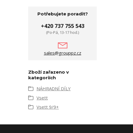
Potřebujete poradit?
+420 737 755 543
(Po-Pá, 13-17 hod.)
sales@grouppz.cz
Zboží zařazeno v
kategoriích
NÁHRADNÍ DÍLY
Vsett
Vsett 9/9+