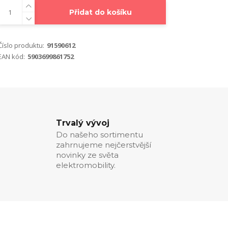
Přidat do košíku
Číslo produktu:
91590612
EAN kód:
5903699861752
Trvalý vývoj
Do našeho sortimentu
zahrnujeme nejčerstvější
novinky ze světa
elektromobility.