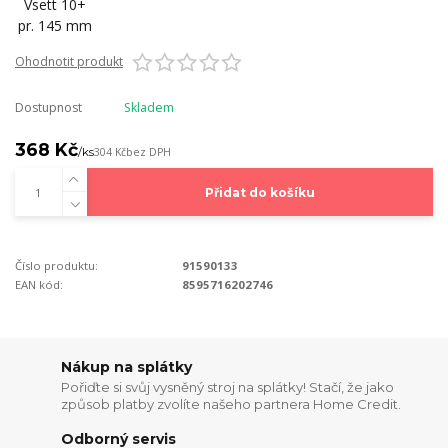
Ohodnotit produkt
Dostupnost
Skladem
368 Kč
/
ks
304 Kč
bez DPH
Přidat do košíku
Číslo produktu:
91590133
EAN kód:
8595716202746
Nákup na splátky
Pořiďte si svůj vysněný stroj na splátky! Stačí, že jako
způsob platby zvolíte našeho partnera Home Credit.
Odborný servis