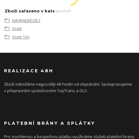
Zboží zařazeno v kategoriích
NÁHRADNÍ DÍLY
Vsett
Vsett 10+
REALIZACE 48H
Zboží odesíláme nejpozději 48 hodin od objednání. Spolupracujeme
s přepravními společnostmi TopTrans a GLS.
PLATEBNÍ BRÁNY A SPLÁTKY
Pro zrychlenou a bezpečnou platbu využíváme služeb platební brany