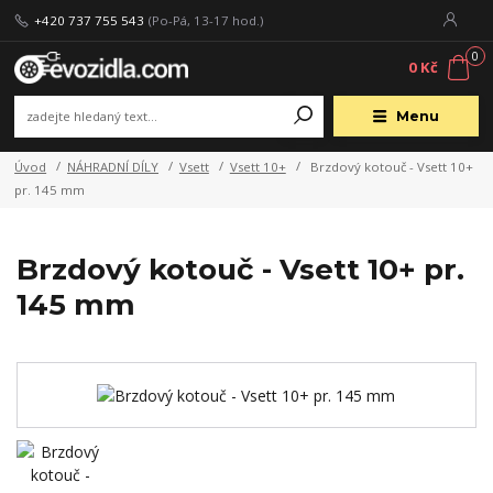
+420 737 755 543
(Po-Pá, 13-17 hod.)
0
0 Kč
Menu
Úvod
NÁHRADNÍ DÍLY
Vsett
Vsett 10+
Brzdový kotouč - Vsett 10+
pr. 145 mm
Brzdový kotouč - Vsett 10+ pr.
145 mm