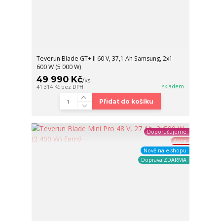
Teverun Blade GT+ II 60 V, 37,1 Ah Samsung, 2x1
600 W (5 000 W)
49 990 Kč
/
ks
skladem
41 314 Kč
bez DPH
Přidat do košíku
Doporučujeme
Akce
Nově na e-shopu
Doprava ZDARMA