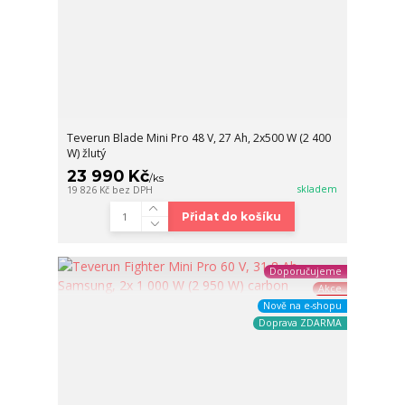
Teverun Blade Mini Pro 48 V, 27 Ah, 2x500 W (2 400
W) žlutý
23 990 Kč
/
ks
skladem
19 826 Kč
bez DPH
Přidat do košíku
Doporučujeme
Akce
Nově na e-shopu
Doprava ZDARMA