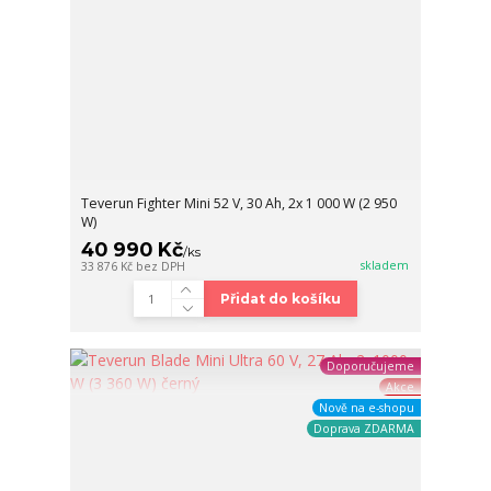
Teverun Fighter Mini 52 V, 30 Ah, 2x 1 000 W (2 950
W)
40 990 Kč
/
ks
skladem
33 876 Kč
bez DPH
Přidat do košíku
Doporučujeme
Akce
Nově na e-shopu
Doprava ZDARMA