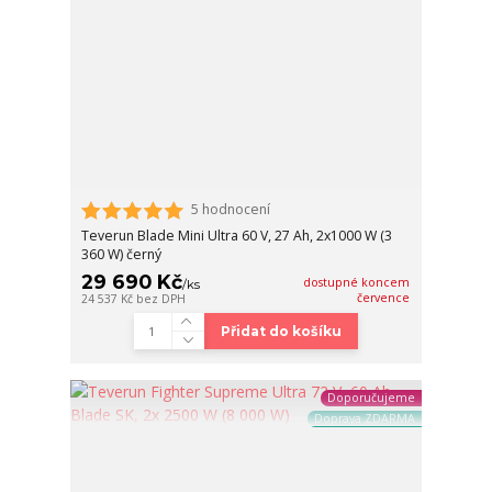
5 hodnocení
Teverun Blade Mini Ultra 60 V, 27 Ah, 2x1000 W (3
360 W) černý
29 690 Kč
dostupné koncem
/
ks
července
24 537 Kč
bez DPH
Přidat do košíku
Doporučujeme
Doprava ZDARMA