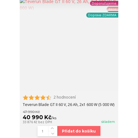
Doporučujeme
Akce
Doprava ZDARMA
2 hodnocení
Teverun Blade GT II 60 V, 26 Ah, 2x1 600 W (5 000 W)
47 990 Kč
40 990 Kč
/
ks
skladem
33 876 Kč
bez DPH
Přidat do košíku