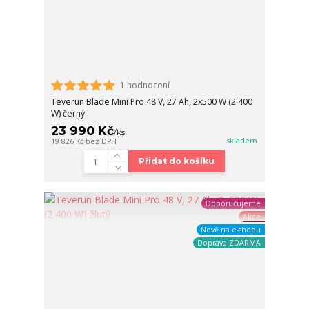
1 hodnocení
Teverun Blade Mini Pro 48 V, 27 Ah, 2x500 W (2 400
W) černý
23 990 Kč
/
ks
skladem
19 826 Kč
bez DPH
Přidat do košíku
Doporučujeme
Akce
Nově na e-shopu
Doprava ZDARMA