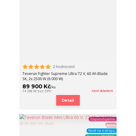
2 hodnocení
Teverun Fighter Supreme Ultra 72 V, 60 Ah Blade
SK, 2x 2500 W (8 000 W)
89 900 Kč
/
ks
není skladem
74 298 Kč
bez DPH
Detail
Doporučujeme
Akce
Nově na e-shopu