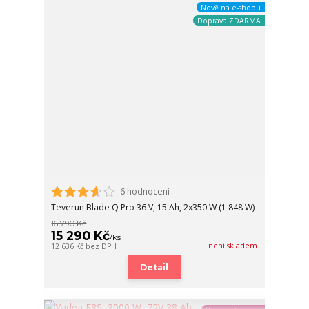
Nově na e-shopu
Doprava ZDARMA
6 hodnocení
Teverun Blade Q Pro 36 V, 15 Ah, 2x350 W (1 848 W)
16 790 Kč
15 290 Kč
/
ks
není skladem
12 636 Kč
bez DPH
Detail