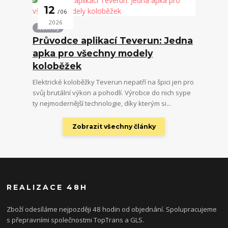
12
06
2026
Novinky
Průvodce aplikací Teverun: Jedna
apka pro všechny modely
koloběžek
Elektrické koloběžky Teverun nepatří na špici jen pro
svůj brutální výkon a pohodlí. Výrobce do nich sype
ty nejmodernější technologie, díky kterým si...
Zobrazit všechny články
REALIZACE 48H
Zboží odesíláme nejpozději 48 hodin od objednání. Spolupracujeme
s přepravními společnostmi TopTrans a GLS.