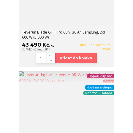
Teverun Blade GT II Pro 60 V, 30 Ah Samsung, 2x1
600 W (5 000 W)
43 490 Kč
dostupné začátkem
/
ks
srpna
35 942 Kč
bez DPH
Přidat do košíku
Doporučujeme
Akce
Nově na e-shopu
Doprava ZDARMA