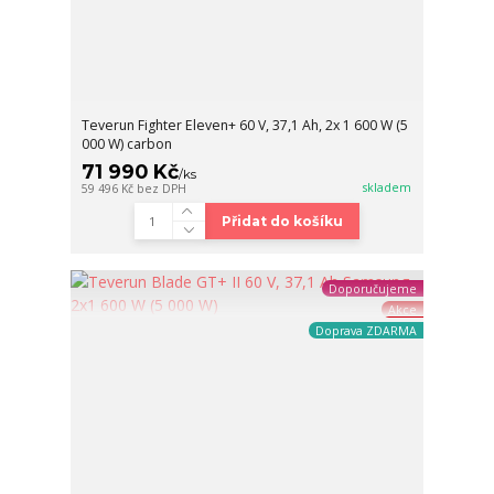
Teverun Fighter Eleven+ 60 V, 37,1 Ah, 2x 1 600 W (5
000 W) carbon
71 990 Kč
/
ks
skladem
59 496 Kč
bez DPH
Přidat do košíku
Doporučujeme
Akce
Doprava ZDARMA