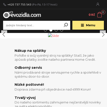
+420 737 755 543
(Po-Pá, 13-17 hod.)
0
0 Kč
Menu
Nákup na splátky
Pořiďte si svůj vysněný stroj na splátky! Stačí, že jako
způsob platby zvolíte našeho partnera Home Credit.
Odborný servis
Námi prodávané stroje servisujeme rychle a spolehlivě v
systému door-to-door.
Nízké poštovné!
Doprava zdarma při objednávce nad 4999 Korun!
Trvalý vývoj
Do našeho sortimentu zahrnujeme nejčerstvější novinky
ze světa elektromobility.