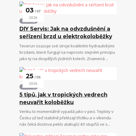
03
07
2026
Novinky
DIY Servis: Jak na odvzdušnění a
seřízení brzd u elektrokoloběžky
Teverun osazuje své stroje kvalitními hydraulickými
brzdami, které fungují na naprosto stejném principu
jako ty na dospělých jízdních kolech. Znamená ...
25
06
2026
Novinky
5 tipů, jak v tropických vedrech
neuvařit koloběžku
Venku to momentálně vypadá jako v peci. Teploty v
Česku už teď stabilně přelézají třicítku a o víkendu
nás čeká doslova peklo atakující 40 stupňů ve s...