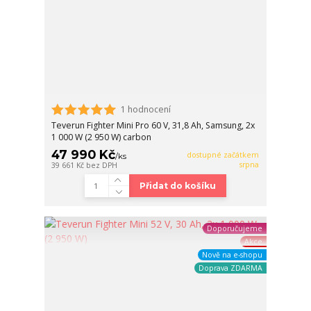
1 hodnocení
Teverun Fighter Mini Pro 60 V, 31,8 Ah, Samsung, 2x
1 000 W (2 950 W) carbon
47 990 Kč
dostupné začátkem
/
ks
srpna
39 661 Kč
bez DPH
Přidat do košíku
Doporučujeme
Akce
Nově na e-shopu
Doprava ZDARMA